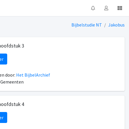
Bijbelstudie NT
Jakobus
hoofdstuk 3
er
n door:
Het BijbelArchief
n Gemeenten
hoofdstuk 4
er