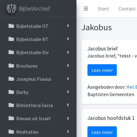
BijbelArchief
Start
Contact
Jakobus
Bijbelstudie OT
Bijbelstudie NT
Jacobus brief
Bijbelstudie Div
Jacobus brief, “tekst - v
Brochures
Lees meer
Josephus Flavius
Aangeboden door:
Het B
Darby
Baptisten Gemeenten
Bibliotheca Sacra
Jacobus hoofdstuk 1
Nieuws uit Israël
Meditaties
Lees meer