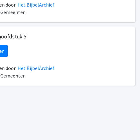
n door:
Het BijbelArchief
n Gemeenten
hoofdstuk 5
er
n door:
Het BijbelArchief
n Gemeenten