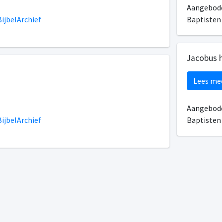
Aangebode
ijbelArchief
Baptiste
Jacobus 
Lees me
Aangebode
ijbelArchief
Baptiste