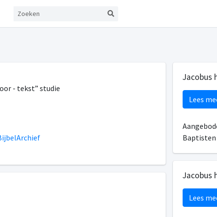
Jacobus 
oor - tekst” studie
Lees me
Aangebode
ijbelArchief
Baptiste
Jacobus 
Lees me