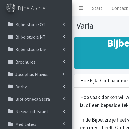
BijbelArchief
Start
Contact
Varia
Bijbelstudie OT
Bijbelstudie NT
Bijb
Bijbelstudie Div
Brochures
Josephus Flavius
Hoe kijkt God naar me
Darby
Hoe vaak denken wij we
Bibliotheca Sacra
is, of een bepaalde te
Nieuws uit Israël
In de Bijbel zie je hee
Meditaties
een mens heeft, God g