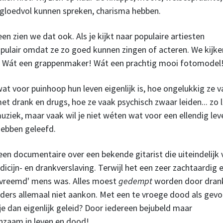
 gloedvol kunnen spreken, charisma hebben.
n zien we dat ook. Als je kijkt naar populaire artiesten
populair omdat ze zo goed kunnen zingen of acteren. We kijke
! Wát een grappenmaker! Wát een prachtig mooi fotomodel
at voor puinhoop hun leven eigenlijk is, hoe ongelukkig ze v
et drank en drugs, hoe ze vaak psychisch zwaar leiden... zo l
muziek, maar vaak wil je niet wéten wat voor een ellendig lev
hebben geleefd.
en documentaire over een bekende gitarist die uiteindelijk 
icijn- en drankverslaving. Terwijl het een zeer zachtaardig e
dvreemd' mens was. Alles moest
gedempt
worden door dran
ders allemaal niet aankon. Met een te vroege dood als gevo
 je dan eigenlijk geleid? Door iedereen bejubeld maar
nzaam in leven en dood!