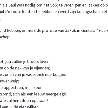
 als Saul was nodig om het volk te verenigen en 'zaken op o
aul z'n foute kanten te hebben en werd zijn koningschap niet
.
und hebben, immers de profetie van Jakob in Genesis 49 spr
schap.
et, jou zullen je broers loven!
en op de nek van je vijanden;
de zonen van je vader zich neerbuigen.
eeuwenwelp;
 je opgestaan, mijn zoon.
ekromd, zich als een leeuw neergelegd,
; wie zal hem doen opstaan?
l van Juda niet wijken