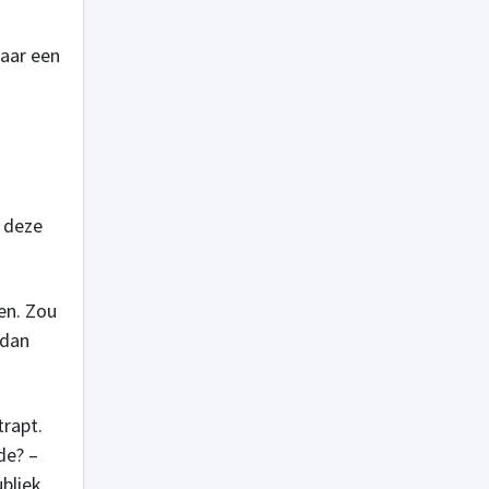
aar een
, deze
en. Zou
 dan
trapt.
de? –
bliek