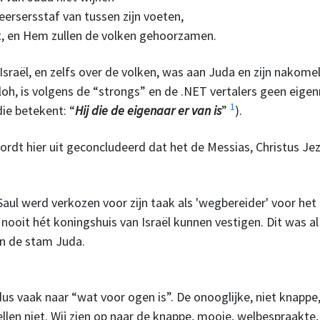
ersersstaf van tussen zijn voeten,
 en Hem zullen de volken gehoorzamen.
sraël, en zelfs over de volken, was aan Juda en zijn nakome
iloh, is volgens de “strongs” en de .NET vertalers geen eig
1
ie betekent: “
Hij die de eigenaar er van is
”
).
ordt hier uit geconcludeerd dat het de Messias, Christus Jez
ul werd verkozen voor zijn taak als 'wegbereider' voor het
ooit hét koningshuis van Israël kunnen vestigen. Dit was al
n de stam Juda.
us vaak naar “wat voor ogen is”. De onooglijke, niet knappe,
ellen niet. Wij zien op naar de knappe, mooie, welbespraakte,