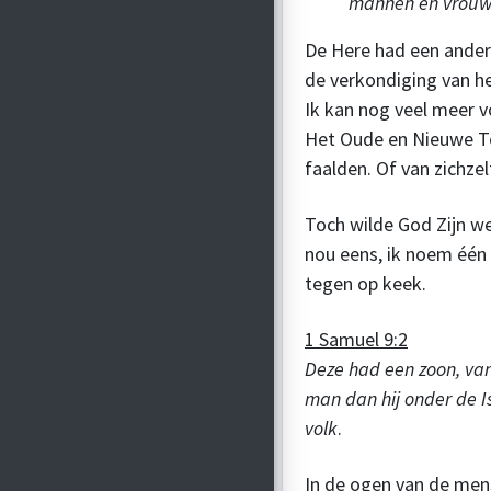
mannen en vrouwe
De Here had een ander 
de verkondiging van he
Ik kan nog veel meer 
Het Oude en Nieuwe Te
faalden. Of van zichze
Toch wilde God Zijn we
nou eens, ik noem één
tegen op keek.
1 Samuel 9:2
Deze had een zoon, va
man dan hij onder de Is
volk
.
In de ogen van de men