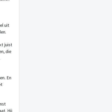
l uit
den.
t juist
n, die
.
en. En
et
enst
at. Hij