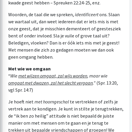
kwade geest hebben –
Spreuken 22:24-25
, enz.
Woorden, de taal die we spreken,
identificeert
ons. Slaan
we wartaal uit, dan weet iedereen dat er iets mis is met
onze geest, dat je misschien dementeert of geestesziek
bent of onder invloed. Sla je vuile of grove taal uit?
Beledigen, vloeken? Dan is er óók iets mis met je geest!
Met mensen die zich zo gedagen moeten we dan ook
geen omgang hebben.
Met wie we omgaan
“
Wie
met wijzen omgaat, zal wijs worden
, maar wie
omgaat met dwazen, zal het slecht vergaan
.”
(
Spr. 13:20
,
vgl
Spr. 14:7
)
Je hoeft niet
met hoorngeschal
te vertrekken of zelfs je
vertrek aan te kondigen. Je kunt in stilte je terugtrekken,
de “ik ben zo heilig” attitude is niet bepaald de juiste
manier om met mensen om te gaan en je terug te
trekken uit bepaalde vriendschappen of groepen! We