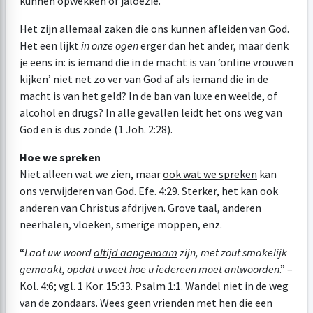
kunnen opwekken of jaloezie.
Het zijn allemaal zaken die ons kunnen
afleiden van God
.
Het een lijkt
in onze ogen
erger dan het ander, maar denk
je eens in: is iemand die in de macht is van ‘online vrouwen
kijken’ niet net zo ver van God af als iemand die in de
macht is van het geld? In de ban van luxe en weelde, of
alcohol en drugs? In alle gevallen leidt het ons weg van
God en is dus zonde (
1 Joh. 2:28
).
Hoe we spreken
Niet alleen wat we zien, maar
ook wat we spreken
kan
ons verwijderen van God.
Efe. 4:29
. Sterker, het kan ook
anderen van Christus afdrijven. Grove taal, anderen
neerhalen, vloeken, smerige moppen, enz.
“
Laat uw woord
altijd aangenaam
zijn, met zout smakelijk
gemaakt, opdat u weet hoe u iedereen moet antwoorden
.” –
Kol. 4:6
; vgl.
1 Kor. 15:33
.
Psalm 1:1
. Wandel niet in de weg
van de zondaars. Wees geen vrienden met hen die een