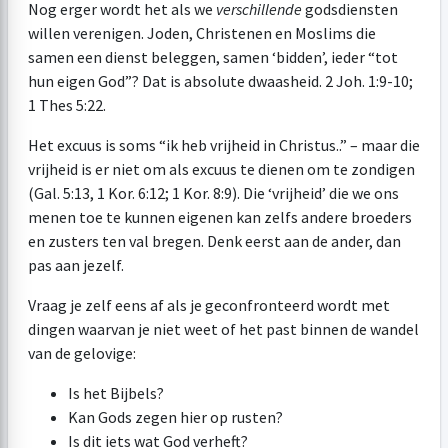
Nog erger wordt het als we
verschillende
godsdiensten
willen verenigen. Joden, Christenen en Moslims die
samen een dienst beleggen, samen ‘bidden’, ieder “tot
hun eigen God”? Dat is absolute dwaasheid.
2 Joh. 1:9-10
;
1 Thes 5:22
.
Het excuus is soms “ik heb vrijheid in Christus..” – maar die
vrijheid is er niet om als excuus te dienen om te zondigen
(
Gal. 5:13
,
1 Kor. 6:12
;
1 Kor. 8:9
). Die ‘vrijheid’ die we ons
menen toe te kunnen eigenen kan zelfs andere broeders
en zusters ten val bregen. Denk eerst aan de ander, dan
pas aan jezelf.
Vraag je zelf eens af als je geconfronteerd wordt met
dingen waarvan je niet weet of het past binnen de wandel
van de gelovige:
Is het Bijbels?
Kan Gods zegen hier op rusten?
Is dit iets wat God verheft?