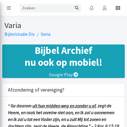
Varia
Bijbelstudie Div
Varia
Bijbel Archief
nu ook op mobiel!
Google Play
Afzondering of vereniging?
“
Ga daarom
uit hun midden weg en zonder u af
, zegt de
Heere, en raak het onreine niet aan, en Ik zal u aannemen
en Ik zal u tot een Vader zijn, en u zult Mij tot zonen en
dochters zijn, zegt de Heere, de Almachtige.” –
2 Kor. 6:17-18