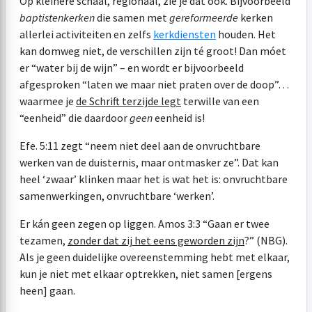
Op kleinere schaal, regionaal, zie je dat ook. Bijvoorbeeld
baptistenkerken
die samen met
gereformeerde
kerken
allerlei activiteiten en zelfs
kerkdiensten
houden. Het
kan domweg niet, de verschillen zijn té groot! Dan móet
er “water bij de wijn” – en wordt er bijvoorbeeld
afgesproken “laten we maar niet praten over de doop”…
waarmee je
de Schrift terzijde legt
terwille van een
“eenheid” die daardoor
geen
eenheid is!
Efe. 5:11
zegt “neem niet deel aan de onvruchtbare
werken van de duisternis, maar ontmasker ze”. Dat kan
heel ‘zwaar’ klinken maar het is wat het is: onvruchtbare
samenwerkingen, onvruchtbare ‘werken’.
Er kán geen zegen op liggen.
Amos 3:3
“Gaan er twee
tezamen,
zonder dat zij het eens geworden zijn
?” (NBG).
Als je geen duidelijke overeenstemming hebt met elkaar,
kun je niet met elkaar optrekken, niet samen [ergens
heen] gaan.