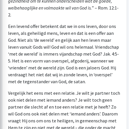
gezindheid om te kunnen onderscheiden wat de goede,
welbehaaglijke en volmaakte wil van God is.
” –
Rom. 12:1-
2
.
Een levend offer betekent dat we in ons leven, door ons
leven, als geheiligd mens, leven en dat is een offer aan
God. Niet als ‘de wereld’ en gelijk aan hen leven maar
leven vanuit Gods wil! God wil ons helemaal. Vriendschap
‘met de wereld’ is immers vijandschap met God?
Jak. 4:5-
5
. Het is een vorm van overspel, afgoderij, wanneer we
‘vrienden’ met de wereld zijn. God is een jaloers God. Hij
verdraagt het niet dat wij in zonde leven, in ‘overspel’
met de tegenstander van God, de satan.
Vergelijk het eens met een relatie. Je wilt je partner toch
ook niet delen met iemand anders? Je wilt toch geen
partner die slecht af en toe een relatie met je heeft? Zo
wil God ons ook niet delen met ‘iemand anders’. Daarom
vraagt Hij ons om ons te heiligen, in gemeenschap met
Hem te zijn en niet met de wereld – die onder de macht