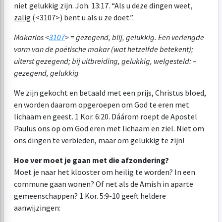
niet gelukkig zijn.
Joh. 13:17
. “Als u deze dingen weet,
zalig
(<3107>) bent u als u ze doet.”.
Makarios <
3107
> = gezegend, blij, gelukkig. Een verlengde
vorm van de poëtische makar (wat hetzelfde betekent);
uiterst gezegend; bij uitbreiding, gelukkig, welgesteld: –
gezegend, gelukkig
We zijn gekocht en betaald met een prijs, Christus bloed,
en worden daarom opgeroepen om God te eren met
lichaam en geest.
1 Kor. 6:20
. Dáárom roept de Apostel
Paulus ons op om God eren met lichaam en ziel. Niet om
ons dingen te verbieden, maar om gelukkig te zijn!
Hoe ver moet je gaan met die afzondering?
Moet je naar het klooster om heilig te worden? In een
commune gaan wonen? Of net als de Amish in aparte
gemeenschappen?
1 Kor. 5:9-10
geeft heldere
aanwijzingen: