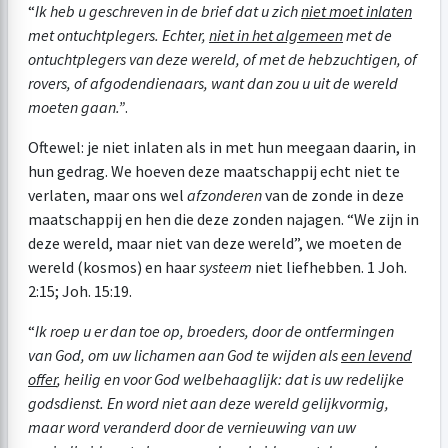
“
Ik heb u geschreven in de brief dat u zich
niet moet inlaten
met ontuchtplegers. Echter,
niet in het algemeen
met de
ontuchtplegers van deze wereld, of met de hebzuchtigen, of
rovers, of afgodendienaars, want dan zou u uit de wereld
moeten gaan.”
.
Oftewel: je niet inlaten als in met hun meegaan daarin, in
hun gedrag. We hoeven deze maatschappij echt niet te
verlaten, maar ons wel
afzonderen
van de zonde in deze
maatschappij en hen die deze zonden najagen. “We zijn in
deze wereld, maar niet van deze wereld”, we moeten de
wereld (kosmos) en haar
systeem
niet liefhebben.
1 Joh.
2:15
;
Joh. 15:19
.
“
Ik roep u er dan toe op, broeders, door de ontfermingen
van God, om uw lichamen aan God te wijden als
een levend
offer
, heilig en voor God welbehaaglijk: dat is uw redelijke
godsdienst. En word niet aan deze wereld gelijkvormig,
maar word veranderd door de vernieuwing van uw