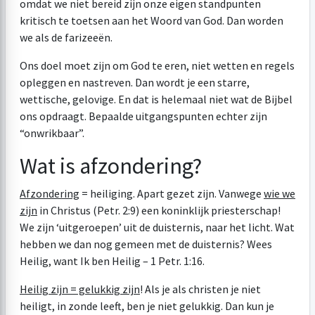
omdat we niet bereid zijn onze eigen standpunten
kritisch te toetsen aan het Woord van God. Dan worden
we als de farizeeën.
Ons doel moet zijn om God te eren, niet wetten en regels
opleggen en nastreven. Dan wordt je een starre,
wettische, gelovige. En dat is helemaal niet wat de Bijbel
ons opdraagt. Bepaalde uitgangspunten echter zijn
“onwrikbaar”.
Wat is afzondering?
Afzondering
= heiliging. Apart gezet zijn. Vanwege
wie we
zijn
in Christus (Petr. 2:9) een koninklijk priesterschap!
We zijn ‘uitgeroepen’ uit de duisternis, naar het licht. Wat
hebben we dan nog gemeen met de duisternis? Wees
Heilig, want Ik ben Heilig –
1 Petr. 1:16
.
Heilig zijn = gelukkig zijn
! Als je als christen je niet
heiligt, in zonde leeft, ben je niet gelukkig. Dan kun je