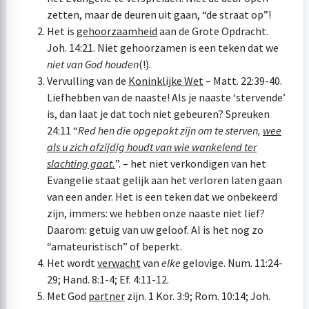
zetten, maar de deuren uit gaan, “de straat op”!
Het is
gehoorzaamheid
aan de Grote Opdracht.
Joh. 14:21
. Niet gehoorzamen is een teken dat we
niet van God houden
(!).
Vervulling van de
Koninklijke Wet
–
Matt. 22:39-40
.
Liefhebben van de naaste! Als je naaste ‘stervende’
is, dan laat je dat toch niet gebeuren?
Spreuken
24:11
“
Red hen die opgepakt zijn om te sterven,
wee
als u zich afzijdig houdt van wie wankelend ter
slachting gaat.
”. – het niet verkondigen van het
Evangelie staat gelijk aan het verloren laten gaan
van een ander. Het is een teken dat we onbekeerd
zijn, immers: we hebben onze naaste niet lief?
Daarom: getuig van uw geloof. Al is het nog zo
“amateuristisch” of beperkt.
Het wordt
verwacht
van
elke
gelovige.
Num. 11:24-
29
;
Hand. 8:1-4
;
Ef. 4:11-12
.
Met God
partner
zijn.
1 Kor. 3:9
;
Rom. 10:14
;
Joh.