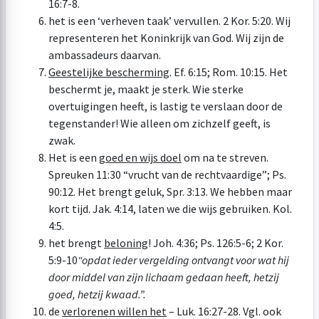
16:7-8
.
het is een ‘verheven taak’ vervullen.
2 Kor. 5:20
. Wij
representeren het Koninkrijk van God. Wij zijn de
ambassadeurs daarvan.
Geestelijke bescherming
.
Ef. 6:15
;
Rom. 10:15
. Het
beschermt je, maakt je sterk. Wie sterke
overtuigingen heeft, is lastig te verslaan door de
tegenstander! Wie alleen om zichzelf geeft, is
zwak.
Het is een
goed en
wijs
doel
om na te streven.
Spreuken 11:30
“vrucht van de rechtvaardige”;
Ps.
90:12
. Het brengt geluk,
Spr. 3:13
. We hebben maar
kort tijd.
Jak. 4:14
, laten we die wijs gebruiken.
Kol.
4:5
.
het brengt
beloning
!
Joh. 4:36
;
Ps. 126:5-6
;
2 Kor.
5:9-10
“
opdat ieder vergelding ontvangt voor wat hij
door middel van zijn lichaam gedaan heeft, hetzij
goed, hetzij kwaad.”.
de
verlorenen willen het
–
Luk. 16:27-28
. Vgl. ook