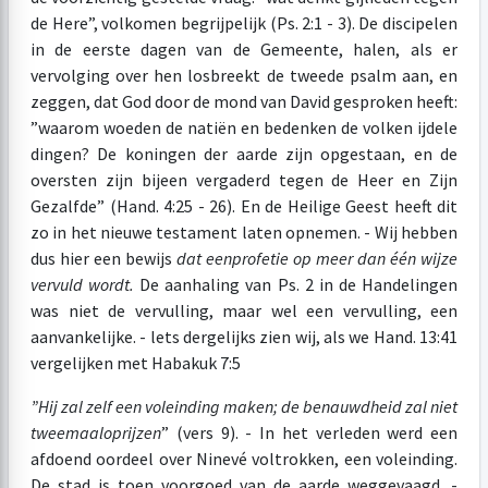
de Here”, volkomen begrijpelijk (Ps. 2:1 - 3). De discipelen
in de eerste dagen van de Gemeente, halen, als er
vervolging over hen losbreekt de tweede psalm aan, en
zeggen, dat God door de mond van David gesproken heeft:
”waarom woeden de natiën en bedenken de volken ijdele
dingen? De koningen der aarde zijn opgestaan, en de
oversten zijn bijeen vergaderd tegen de Heer en Zijn
Gezalfde” (Hand. 4:25 - 26). En de Heilige Geest heeft dit
zo in het nieuwe testament laten opnemen. - Wij hebben
dus hier een bewijs
dat een
profetie op meer dan één wijze
vervuld wordt.
De aanhaling van Ps. 2 in de Handelingen
was niet de vervulling, maar wel een vervulling, een
aanvankelijke. - lets dergelijks zien wij, als we Hand. 13:41
vergelijken met Habakuk 7:5
”Hij zal zelf een voleinding maken; de benauwdheid zal niet
tweemaal
oprijzen
” (vers 9). - In het verleden werd een
afdoend oordeel over Ninevé voltrokken, een voleinding.
De stad is toen voorgoed van de aarde weggevaagd. -