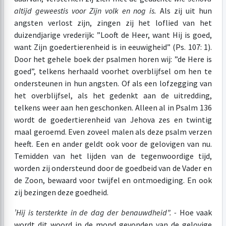
altijd geweest
is voor Zijn volk en nog is.
Als zij uit hun
angsten verlost zijn, zingen zij het loflied van het
duizendjarige vrederijk: ”Looft de Heer, want Hij is goed,
want Zijn goedertierenheid is in eeuwigheid” (Ps. 107: 1).
Door het gehele boek der psalmen horen wij: ”de Here is
goed”, telkens herhaald voorhet overblijfsel om hen te
ondersteunen in hun angsten. Of als een lofzegging van
het overblijfsel, als het gedenkt aan de uitredding,
telkens weer aan hen geschonken. Alleen al in Psalm 136
wordt de goedertierenheid van Jehova zes en twintig
maal geroemd. Even zoveel malen als deze psalm verzen
heeft. Een en ander geldt ook voor de gelovigen van nu.
Temidden van het lijden van de tegenwoordige tijd,
worden zij ondersteund door de goedbeid van de Vader en
de Zoon, bewaard voor twijfel en ontmoediging. En ook
zij bezingen deze goedheid.
’Hij is tersterkte in de dag der benauwdheid”. -
Hoe vaak
wordt dit woord in de mond gevonden van de gelovige