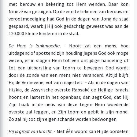
met berouw en bekering tot Hem wenden. Daar kon
Ninevé van getuigen. Op de eerste tekenen van berouw en
verootmoediging had God in de dagen van Jona de stad
gespaard, waarbij Hij ook gedachtig geweest was aan de
120.000 kleine kinderen in de stad.
De Here is lankmoedig. -
Nooit zal een mens, hoe
uitdagend of spottend zijn houding jegens God ook moge
wezen, er in slagen Hem tot een ontijdige handeling of
tot een uitbarsting van toorn te bewegen. God wordt
door de zonde van een mens niet veranderd. Altijd blijft
Hij de Verhevene, vol van majesteit. - Als in de dagen van
Hizkia, de Assyrische overste Rabsaké de Heilige Israëls
hoont en lastert in het openbaar, dan zegt God, dat Hij
Zijn haak in de neus van deze tegen Hem woedende
overste zal leggen, en Zijn toom en gebit in zijn mond.
Zo zal hij tot zijn eigen schande worden bedwongen.
Hij is groot van kracht. -
Met één woord kan Hij de oordelen