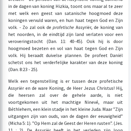
in de dagen van koning Hizkia, toont ons maar al te zeer
met welk een geest van satanische hoogmoed deze
koningen vervuld waren, en hun haat tegen God en Zijn
volk. - Zo zal ook de
profetische
Assyriër, de koning van
het noorden, in de eindtijd zijn land verlaten voor een
veroveringstocht (Dan. 11: 40-45). Ook hij is door
hoogmoed bezeten en vol van haat tegen God en Zijn
volk. Hij beraadt duivelse plannen. De profeet Daniël
schetst ons het verderfelijke karakter van deze koning
(Dan. 8:23 - 25).
Welk een tegenstelling is er tussen deze profetische
Assyriër en de ware Koning, de Heer Jezus Christus! Hij,
die heersen zal over de gehele aarde, is niet
voortgekomen uit het machtige Ninevé, maar uit
Béthlehem, een klein stadje in het kleine Juda. Maar ”Zijn
uitgangen zijn van ouds, van de dagen der eeuwigheid”
(Micha 5: 1). ”Op Hem zal de Geest der Heren rusten”. (Jes.
11 : 2). De Assyriër heeft in het verleden zijn loop