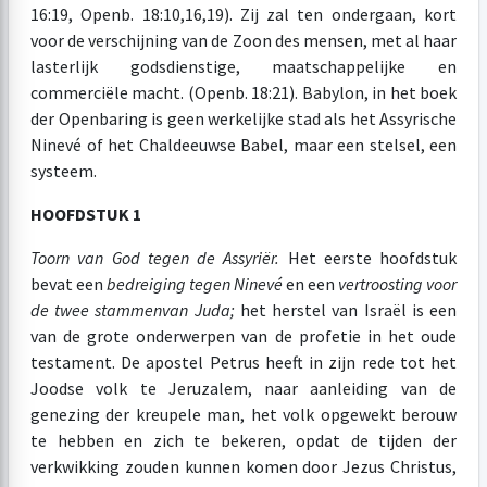
16:19, Openb. 18:10,16,19). Zij zal ten ondergaan, kort
voor de verschijning van de Zoon des mensen, met al haar
lasterlijk godsdienstige, maatschappelijke en
commerciële macht. (Openb. 18:21). Babylon, in het boek
der Openbaring is geen werkelijke stad als het Assyrische
Ninevé of het Chaldeeuwse Babel, maar een stelsel, een
systeem.
HOOFDSTUK 1
Toorn van God tegen de Assyriër.
Het eerste hoofdstuk
bevat een
bedreiging tegen Ninevé
en een
vertroosting voor
de twee stammen
van Juda;
het herstel van Israël is een
van de grote onderwerpen van de profetie in het oude
testament. De apostel Petrus heeft in zijn rede tot het
Joodse volk te Jeruzalem, naar aanleiding van de
genezing der kreupele man, het volk opgewekt berouw
te hebben en zich te bekeren, opdat de tijden der
verkwikking zouden kunnen komen door Jezus Christus,