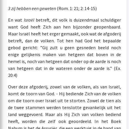
3 zij hebben een geweten
(Rom. 1: 21; 2: 14-15)
En wat
Israël
betreft, dit volk is duizendmaal schuldiger
want God heeft Zich aan hen bijzonder geopenbaard.
Maar Israël heeft het erger gemaakt, ook wat de afgoderij
betreft, dan de volken. Tot hen had God het bepaalde
gebod gericht: ”Gij zult u geen gesneden beeld noch
enige gelijkenis maken van hetgeen dat boven in de
hemel is, noch van hetgeen dat onder op de aarde is noch
van hetgeen dat in de wateren onder de aarde is.” (Ex.
20:4)
Over deze afgoderij, zowel van de volken, als van Israël,
komt de toorn van God. - Hij bediende Zich van de volken
om die toorn over Israël uit te storten. Zowel de tien als
de twee stammen werden tenslotte gevankelijk uit het
land weggevoerd. Maar als Hij Zich van volken bediend
heeft, worden die zelf ook geoordeeld. In het Boek
Nahum is het de Assyrïër, die een werktuig in de hand van