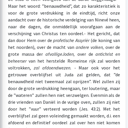
Maar het woord: ”benauwdheid”, dat zo karakteristiek is
voor de grote verdrukking in de eindtijd, richt onze
aandacht over de historische verdelging van Ninevé heen,
naar die dagen, die onmiddellijk voorafgaan aan de
verschijning van Christus ten oordeel.- Het gericht, dat
dan door Hem over de
profetische Assyriër
(de koning van
het noorden), over de macht van
andere volken,
over de
grote massa der
afvallige
Joden,
over de
antichrist en
beheerser
van het herstelde Romeinse rijk zal worden
voltrokken,
zal afdoend
wezen.
- Maar ook voor het
getrouwe overblijfsel uit Juda zal gelden, dat ”de
benauwdheid niet tweemaal zal oprijzen”. Wel zullen zij
door de grote verdrukking heengaan, ter loutering, maar
de ”wateren” zullen hen niet verzwelgen. Evenmin als de
drie vrienden van Daniël in de vurige oven, zullen zij niet
door het ”vuur” verteerd worden (Jes. 43:2). Met het
overblijfsel zal geen voleinding gemaakt worden, d.i. een
afdoend en definitief oordeel zal over hen niet komen