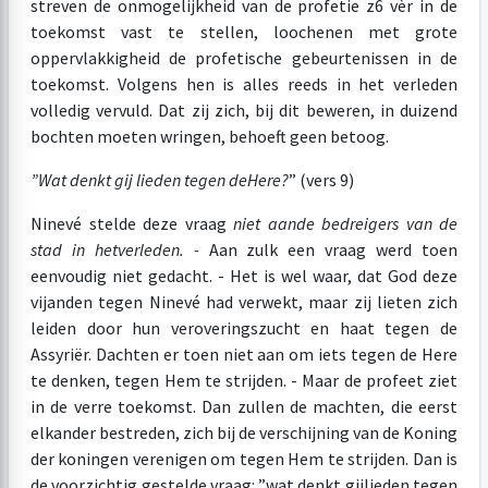
streven de onmogelijkheid van de profetie z6 vèr in de
toekomst vast te stellen, loochenen met grote
oppervlakkigheid de profetische gebeurtenissen in de
toekomst. Volgens hen is alles reeds in het verleden
volledig vervuld. Dat zij zich, bij dit beweren, in duizend
bochten moeten wringen, behoeft geen betoog.
”Wat denkt gij lieden tegen de
Here?
” (vers 9)
Ninevé stelde deze vraag
niet aan
de bedreigers van de
stad in het
verleden. -
Aan zulk een vraag werd toen
eenvoudig niet gedacht. - Het is wel waar, dat God deze
vijanden tegen Ninevé had verwekt, maar zij lieten zich
leiden door hun veroveringszucht en haat tegen de
Assyriër. Dachten er toen niet aan om iets tegen de Here
te denken, tegen Hem te strijden. - Maar de profeet ziet
in de verre toekomst. Dan zullen de machten, die eerst
elkander bestreden, zich bij de verschijning van de Koning
der koningen verenigen om tegen Hem te strijden. Dan is
de voorzichtig gestelde vraag: ”wat denkt gijlieden tegen