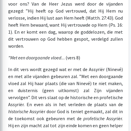
voor ons? Van de Heer Jezus werd door de vijanden
gezegd: ”Hij heeft op God vertrouwd, dat Hij Hem nu
verlosse, indien Hij lust aan Hem heeft (Matth. 27:43). God
heeft Hem bewaard, want Hij vertrouwde op Hem (Ps. 16:
1). En er komt een dag, waarop de goddelozen, die met
dit vertrouwen op God hebben gespot, verdelgd zullen
worden.
”Met een doorgaande vloed..
. (vers 8)
In dit vers wordt gezegd wat er met de Assyriër (Ninevé)
en met alle vijanden gebeuren zal. ”Met een doorgaande
vloed zal Hij haar plaats (die van Ninevé) te niet maken,
en duisternis (geen uitkomst) zal Zijn vijanden
vervolgen”. Dit vers slaat op de historische en profetische
Assyriër. En even als in het verleden de plaats van de
historische
Assyriër door God is teniet gemaakt, zal dit in
de toekomst ook gebeuren met de
profetische
Assyriër.
Hij en zijn macht zal tot zijn einde komen en geen helper