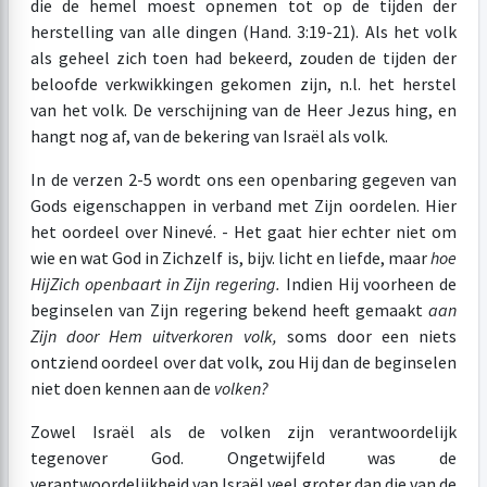
die de hemel moest opnemen tot op de tijden der
herstelling van alle dingen (Hand. 3:19-21). Als het volk
als geheel zich toen had bekeerd, zouden de tijden der
beloofde verkwikkingen gekomen zijn, n.l. het herstel
van het volk. De verschijning van de Heer Jezus hing, en
hangt nog af, van de bekering van Israël als volk.
In de verzen 2-5 wordt ons een openbaring gegeven van
Gods eigenschappen in verband met Zijn oordelen. Hier
het oordeel over Ninevé. - Het gaat hier echter niet om
wie en wat God in Zichzelf is, bijv. licht en liefde, maar
hoe
Hij
Zich openbaart in Zijn regering.
Indien Hij voorheen de
beginselen van Zijn regering bekend heeft gemaakt
aan
Zijn door Hem uitverkoren volk,
soms door een niets
ontziend oordeel over dat volk, zou Hij dan de beginselen
niet doen kennen aan de
volken?
Zowel Israël als de volken zijn verantwoordelijk
tegenover God. Ongetwijfeld was de
verantwoordelijkheid van Israël veel groter dan die van de