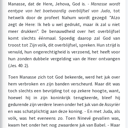
Manasse, dat de Here, Jehova, God is.
- Manasse wordt
een
type van het boetvaardig overblijfsel van Juda,
tot
hetwelk door de profeet Nahum wordt gezegd: ”Alzo
zegt de Here: Ik heb u wel gedrukt, maar ik zal u niet
meer drukken”. De benauwdheid over het overblijfsel
komt slechts éénmaal. Spoedig daarop zal God van
troost tot Zijn volk, dit overblijfsel, spreken. Hun strijd is
vervuld, hun ongerechtigheid is verzoend, het heeft voor
hun zonden dubbele vergelding van de Heer ontvangen
(Jes. 40: 2).
Toen Manasse zich tot God bekeerde, werd het juk over
hem verbroken en zijn banden verscheurd. Maar dit was
toch slechts een bevrijding tot op zekere hoogte, want,
hoewel hij in zijn koninkrijk terugkeerde, bleef hij
gedurende zijn verdere leven onder het juk van de Assyriër
en was schatplichtig aan deze koning. - En met Juda, als
volk, was het eveneens zo. Toen Ninevé gevallen was,
kwam het onder het nog zwaardere juk van Babel. - Maar