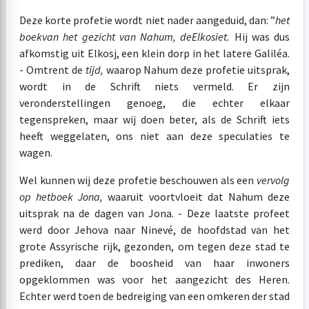
Deze korte profetie wordt niet nader aangeduid, dan: ”
het
boek
van het gezicht van Nahum, de
Elkosiet.
Hij was dus
afkomstig uit Elkosj, een klein dorp in het latere Galiléa.
- Omtrent de
tijd,
waarop Nahum deze profetie uitsprak,
wordt in de Schrift niets vermeld. Er zijn
veronderstellingen genoeg, die echter elkaar
tegenspreken, maar wij doen beter, als de Schrift iets
heeft weggelaten, ons niet aan deze speculaties te
wagen.
Wel kunnen wij deze profetie beschouwen als een
vervolg
op het
boek Jona,
waaruit voortvloeit dat Nahum deze
uitsprak na de dagen van Jona. - Deze laatste profeet
werd door Jehova naar Ninevé, de hoofdstad van het
grote Assyrische rijk, gezonden, om tegen deze stad te
prediken, daar de boosheid van haar inwoners
opgeklommen was voor het aangezicht des Heren.
Echter werd toen de bedreiging van een omkeren der stad