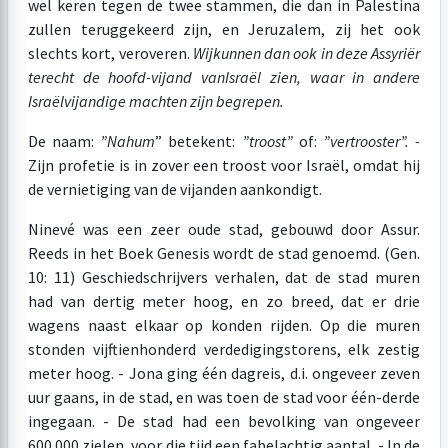
wel keren tegen de twee stammen, die dan in Palestina
zullen teruggekeerd zijn, en Jeruzalem, zij het ook
slechts kort, veroveren.
Wijkunnen dan ook in deze Assyriër
terecht de hoofd-vijand van
Israël zien, waar in andere
Israël
vijandige machten zijn begrepen.
De naam:
”Nahum
” betekent:
”troost”
of:
”vertrooster”. -
Zijn profetie is in zover een troost voor Israël, omdat hij
de vernietiging van de vijanden aankondigt.
Ninevé was een zeer oude stad, gebouwd door Assur.
Reeds in het Boek Genesis wordt de stad genoemd. (Gen.
10: 11) Geschiedschrijvers verhalen, dat de stad muren
had van dertig meter hoog, en zo breed, dat er drie
wagens naast elkaar op konden rijden. Op die muren
stonden vijftienhonderd verdedigingstorens, elk zestig
meter hoog. - Jona ging één dagreis, d.i. ongeveer zeven
uur gaans, in de stad, en was toen de stad voor één-derde
ingegaan. - De stad had een bevolking van ongeveer
600.000 zielen, voor die tijd een fabelachtig aantal. - In de