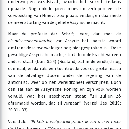
onderworpen vazalstaat, waarin het verzet telkens
oplaaide. Nog enkele jaren moesten verlopen eer de
verwoesting van Ninevé zou plaats vinden, en daarmede
de ineenstorting van de gehele Assyrische macht.
Maar de profetie der Schrift leert, dat met de
historische
ineenstorting
van Assyrië het laatste woord
omtrent deze overweldiger nog niet gesproken is. - Deze
geweldige Assyrische macht, sterk door de kracht van een
andere staat (Dan. 8:24) (Rusland) zal in de eindtijd nog
eenmaal, en dan als een tuchtroede voor de grote massa
van de afvallige Joden onder de regering van de
antichrist, weer op het wereldtoneel verschijnen. Doch
dan zal aan de Assyrische koning en zijn volk worden
vervuld, wat hier geschreven staat: ”zij zullen zó
afgemaaid worden, dat zij vergaan” (vergel. Jes. 28:19;
30:31 - 33).
Vers 12b.
-”Ik heb u welgedrukt,
maar Ik zal u niet meer
drukken”.
En vers
13:”Maar nu zal ik zijn
juk van u breken, en