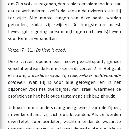
om Zijn volk te zegenen, dan is niets en niemand in staat
dat te verhinderen. -zelfs de zee en de rivieren stelt Hij
ter zijde. Alle mooie dingen van deze aarde worden
getroffen, zodat zij kwijnen. De hoogste en meest
bevestigde regeringspersonen (bergen en heuvels) beven
voor Hem en versmelten.
Verzen 7
- 11.
- De Here is goed.
Deze verzen openen een nieuw gezichtspunt, geheel
verschillend van de kenmerken in de verzen 2 - 6. Het gaat
er nu om,
wat Jehova is
voor Zijn volk, zelfs te midden van
de
oordelen.
Wat Hij is voor alle gelovigen, en in het
bijzonder voor het overblijfsel van Israël, waarmede de
profetie van het hele oude testament zich bezighoudt.
Jehova is nooit anders dan goed geweest voor de Zijnen,
in welke ellende zij zich ook bevonden. Als ze worden
overstelpt door oordelen, zuchten onder de zwaarste
daarvan, versterken zij zich met de gedachte
wie Jehova