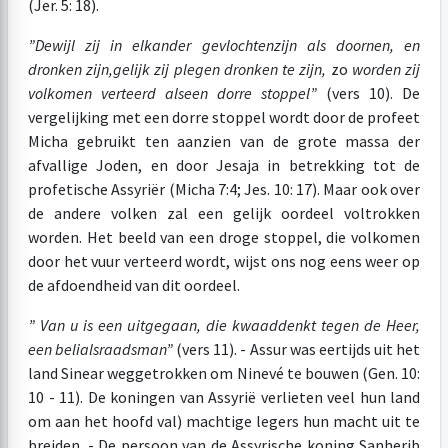
(Jer. 5: 18).
”Dewijl zij in elkander gevlochten
zijn als doornen, en
dronken zijn,
gelijk zij plegen dronken te zijn,
zo
worden zij
volkomen verteerd als
een dorre stoppel”
(vers 10). De
vergelijking met een dorre stoppel wordt door de profeet
Micha gebruikt ten aanzien van de grote massa der
afvallige Joden, en door Jesaja in betrekking tot de
profetische Assyriër (Micha 7:4; Jes. 10: 17). Maar ook over
de andere volken zal een gelijk oordeel voltrokken
worden. Het beeld van een droge stoppel, die volkomen
door het vuur verteerd wordt, wijst ons nog eens weer op
de afdoendheid van dit oordeel.
” Van u is een uitgegaan, die kwaad
denkt tegen de Heer,
een belials
raadsman”
(vers 11). - Assur was eertijds uit het
land Sinear weggetrokken om Ninevé te bouwen (Gen. 10:
10 - 11). De koningen van Assyrië verlieten veel hun land
om aan het hoofd val) machtige legers hun macht uit te
breiden. - De persoon van de Assyrische koning Sanherib