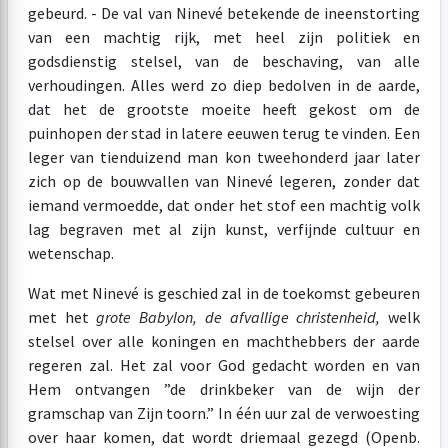
gebeurd. - De val van Ninevé betekende de ineenstorting
van een machtig rijk, met heel zijn politiek en
godsdienstig stelsel, van de beschaving, van alle
verhoudingen. Alles werd zo diep bedolven in de aarde,
dat het de grootste moeite heeft gekost om de
puinhopen der stad in latere eeuwen terug te vinden. Een
leger van tienduizend man kon tweehonderd jaar later
zich op de bouwvallen van Ninevé legeren, zonder dat
iemand vermoedde, dat onder het stof een machtig volk
lag begraven met al zijn kunst, verfijnde cultuur en
wetenschap.
Wat met Ninevé is geschied zal in de toekomst gebeuren
met het
grote Babylon, de afvallige christenheid,
welk
stelsel over alle koningen en machthebbers der aarde
regeren zal. Het zal voor God gedacht worden en van
Hem ontvangen ”de drinkbeker van de wijn der
gramschap van Zijn toorn.” In één uur zal de verwoesting
over haar komen, dat wordt driemaal gezegd (Openb.