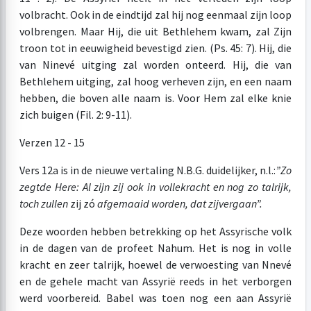
volbracht. Ook in de eindtijd zal hij nog eenmaal zijn loop
volbrengen. Maar Hij, die uit Bethlehem kwam, zal Zijn
troon tot in eeuwigheid bevestigd zien. (Ps. 45: 7). Hij, die
van Ninevé uitging zal worden onteerd. Hij, die van
Bethlehem uitging, zal hoog verheven zijn, en een naam
hebben, die boven alle naam is. Voor Hem zal elke knie
zich buigen (Fil. 2: 9-11).
Verzen 12 - 15
Vers 12a is in de nieuwe vertaling N.B.G. duidelijker, n.l.:
”Zo
zegt
de Here: Al zijn zij ook in volle
kracht en nog zo talrijk,
toch zullen
zij zó
afgemaaid worden, dat zij
vergaan”.
Deze woorden hebben betrekking op het Assyrische volk
in de dagen van de profeet Nahum. Het is nog in volle
kracht en zeer talrijk, hoewel de verwoesting van Nnevé
en de gehele macht van Assyrië reeds in het verborgen
werd voorbereid. Babel was toen nog een aan Assyrië