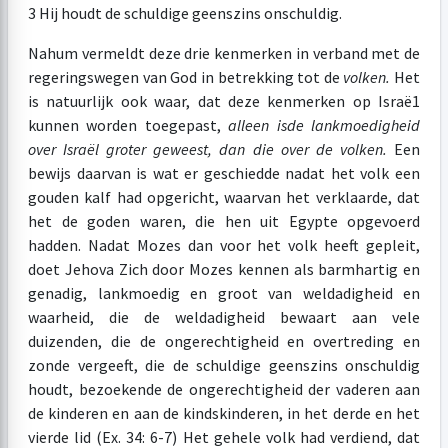
3 Hij houdt de schuldige geenszins onschuldig.
Nahum vermeldt deze drie kenmerken in verband met de
regeringswegen van God in betrekking tot de
volken.
Het
is natuurlijk ook waar, dat deze kenmerken op Israë1
kunnen worden toegepast,
alleen is
de lankmoedigheid
over Israël groter geweest, dan die over de volken.
Een
bewijs daarvan is wat er geschiedde nadat het volk een
gouden kalf had opgericht, waarvan het verklaarde, dat
het de goden waren, die hen uit Egypte opgevoerd
hadden. Nadat Mozes dan voor het volk heeft gepleit,
doet Jehova Zich door Mozes kennen als barmhartig en
genadig, lankmoedig en groot van weldadigheid en
waarheid, die de weldadigheid bewaart aan vele
duizenden, die de ongerechtigheid en overtreding en
zonde vergeeft, die de schuldige geenszins onschuldig
houdt, bezoekende de ongerechtigheid der vaderen aan
de kinderen en aan de kindskinderen, in het derde en het
vierde lid (Ex. 34: 6-7) Het gehele volk had verdiend, dat