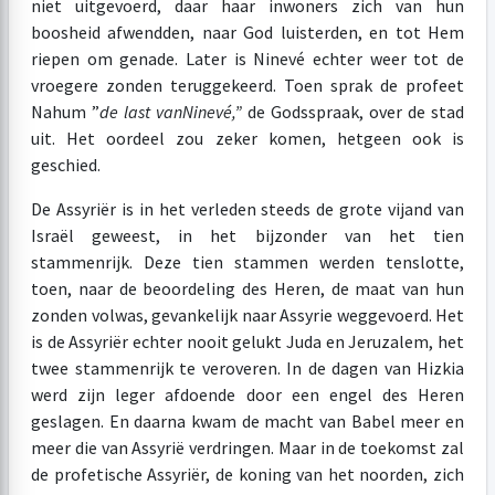
niet uitgevoerd, daar haar inwoners zich van hun
boosheid afwendden, naar God luisterden, en tot Hem
riepen om genade. Later is Ninevé echter weer tot de
vroegere zonden teruggekeerd. Toen sprak de profeet
Nahum ”
de last van
Ninevé,”
de Godsspraak, over de stad
uit. Het oordeel zou zeker komen, hetgeen ook is
geschied.
De Assyriër is in het verleden steeds de grote vijand van
Israël geweest, in het bijzonder van het tien
stammenrijk. Deze tien stammen werden tenslotte,
toen, naar de beoordeling des Heren, de maat van hun
zonden volwas, gevankelijk naar Assyrie weggevoerd. Het
is de Assyriër echter nooit gelukt Juda en Jeruzalem, het
twee stammenrijk te veroveren. In de dagen van Hizkia
werd zijn leger afdoende door een engel des Heren
geslagen. En daarna kwam de macht van Babel meer en
meer die van Assyrië verdringen. Maar in de toekomst zal
de profetische Assyriër, de koning van het noorden, zich