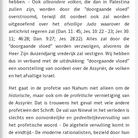
hebben. - Ook
alle
andere volken,
die dan in Palestina
zullen zijn, worden door die ”doorgaande vloed”
overstroomd, terwijl dit oordeel ook zal worden
uitgeoefend over het
afvallige Juda
waarover de
antichrist regeren zal (Dan. 11 : 45; Jes. 10: 22 - 23; Jer. 30:
11; 46:28; Dan. 9:27; Jes. 28:22). Alles zal door die
”doorgaande vloed” worden verzwolgen, alvorens de
Heer Zijn duizendjarig vrederijk zal vestigen. Wij hebben
dus in verband met de uitdrukking: ”doorgaande vloed”
een voorstelling van oordeel over de Assyriër, de volken
en het afvallige Israël.
Het gaat in de profetie van Nahum niet alleen om de
historische,
maar ook om de
profetische
vernietiging van
de Assyriër. Dat is trouwens het geval met vele andere
profetieën det Schrift. De val van Ninevé in het verleden is
slechts een
aanvankelijke en gedeeltelijke
vervulling
van
het profetische woord. - De algehele vervulling komt in
de eindtijd.- De moderne rationalisten, bezield door hun