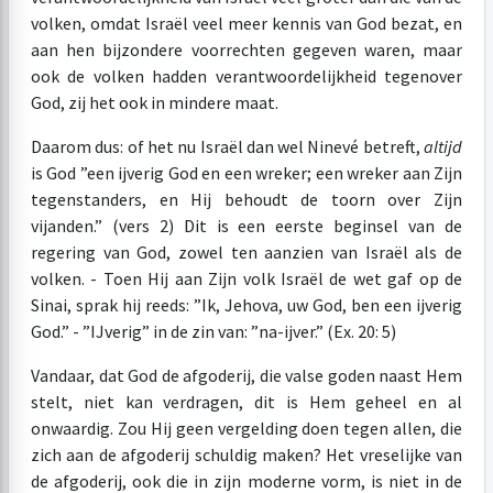
volken, omdat Israël veel meer kennis van God bezat, en
aan hen bijzondere voorrechten gegeven waren, maar
ook de volken hadden verantwoordelijkheid tegenover
God, zij het ook in mindere maat.
Daarom dus: of het nu Israël dan wel Ninevé betreft,
altijd
is God ”een ijverig God en een wreker; een wreker aan Zijn
tegenstanders, en Hij behoudt de toorn over Zijn
vijanden.” (vers 2) Dit is een eerste beginsel van de
regering van God, zowel ten aanzien van Israël als de
volken. - Toen Hij aan Zijn volk Israël de wet gaf op de
Sinai, sprak hij reeds: ”Ik, Jehova, uw God, ben een ijverig
God.” - ”IJverig” in de zin van: ”na-ijver.” (Ex. 20: 5)
Vandaar, dat God de afgoderij, die valse goden naast Hem
stelt, niet kan verdragen, dit is Hem geheel en al
onwaardig. Zou Hij geen vergelding doen tegen allen, die
zich aan de afgoderij schuldig maken? Het vreselijke van
de afgoderij, ook die in zijn moderne vorm, is niet in de